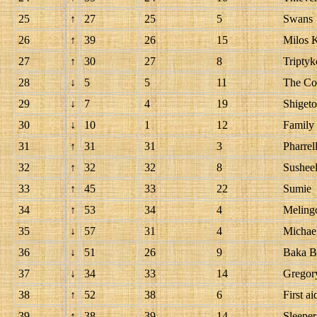
25
↑
27
25
5
Swans
26
↑
39
26
15
Milos K
27
↑
30
27
8
Tripty
28
↓
5
5
11
The Co
29
↓
7
4
19
Shigeto
30
↓
10
1
12
Family 
31
↑
31
31
3
Pharrel
32
↑
32
32
8
Sushee
33
↑
45
33
22
Sumie
34
↑
53
34
4
Meling
35
↓
57
31
4
Michae
36
↓
51
26
9
Baka B
37
↓
34
33
14
Gregory
38
↑
52
38
6
First ai
39
↑
38
39
14
Sleeper