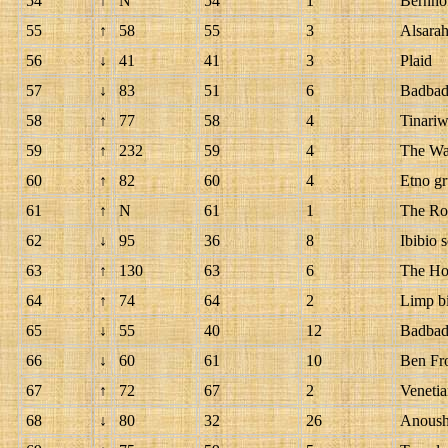
54
↑
N
54
1
Bernho
55
↑
58
55
3
Alsara
56
↓
41
41
3
Plaid
57
↓
83
51
6
Badbad
58
↑
77
58
4
Tinari
59
↑
232
59
4
The Wa
60
↑
82
60
4
Etno g
61
↑
N
61
1
The Ro
62
↓
95
36
8
Ibibio 
63
↑
130
63
6
The Ho
64
↑
74
64
2
Limp bi
65
↓
55
40
12
Badbad
66
↓
60
61
10
Ben Fr
67
↑
72
67
2
Venetia
68
↓
80
32
26
Anoush