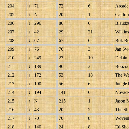
204
↓
71
72
6
Arcade 
205
↑
N
205
1
Califor
206
↓
296
86
6
Blaudz
207
↓
42
29
21
Wilkins
208
↓
67
67
6
Bok Bo
209
↓
76
76
3
Jan Swe
210
↓
249
23
10
Delain
211
↓
139
96
3
Boozoo
212
↓
172
53
18
The Wa
213
↓
190
56
6
Jungle 
214
↓
194
141
6
Novac
215
↑
N
215
1
Jason 
216
↓
43
20
5
The Sh
217
↓
70
70
8
Woven
218
↓
140
24
8
Ed She