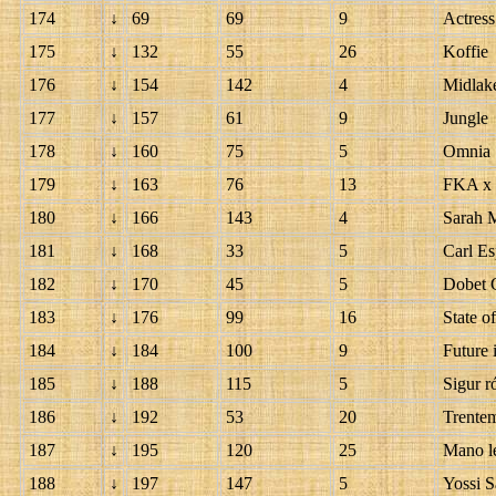
174
↓
69
69
9
Actress
175
↓
132
55
26
Koffie
176
↓
154
142
4
Midlak
177
↓
157
61
9
Jungle
178
↓
160
75
5
Omnia
179
↓
163
76
13
FKA x 
180
↓
166
143
4
Sarah 
181
↓
168
33
5
Carl E
182
↓
170
45
5
Dobet 
183
↓
176
99
16
State o
184
↓
184
100
9
Future 
185
↓
188
115
5
Sigur r
186
↓
192
53
20
Trentem
187
↓
195
120
25
Mano l
188
↓
197
147
5
Yossi S