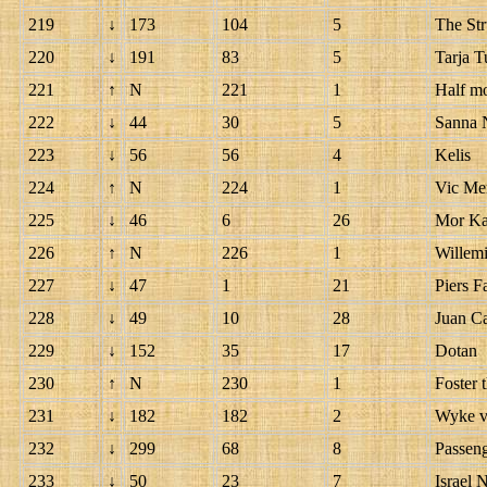
219
↓
173
104
5
The Str
220
↓
191
83
5
Tarja T
221
↑
N
221
1
Half m
222
↓
44
30
5
Sanna 
223
↓
56
56
4
Kelis
224
↑
N
224
1
Vic Me
225
↓
46
6
26
Mor Ka
226
↑
N
226
1
Willem
227
↓
47
1
21
Piers F
228
↓
49
10
28
Juan C
229
↓
152
35
17
Dotan
230
↑
N
230
1
Foster 
231
↓
182
182
2
Wyke v
232
↓
299
68
8
Passen
233
↓
50
23
7
Israel 