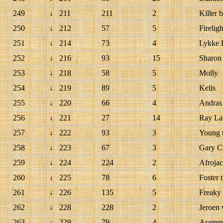
249
↓
211
211
2
Killer b
250
↓
212
57
5
Fireligh
251
↓
214
73
4
Lykke 
252
↓
216
93
15
Sharon
253
↓
218
58
5
Molly
254
↓
219
89
5
Kelis
255
↓
220
66
4
Andras
256
↓
221
27
14
Ray La
257
↓
222
93
3
Young t
258
↓
223
67
3
Gary Cl
259
↓
224
224
2
Afroja
260
↓
225
78
6
Foster 
261
↓
226
135
5
Freaky 
262
↓
228
228
2
Jeroen
263
↓
229
79
4
Aramm