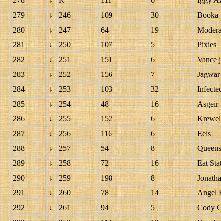
278
↓
R
111
6
Iggy Az
279
↓
246
109
30
Booka 
280
↓
247
64
19
Modera
281
↓
250
107
5
Pixies
282
↓
251
151
6
Vance 
283
↓
252
156
7
Jagwar
284
↓
253
103
32
Infect
285
↓
254
48
16
Asgeir
286
↓
255
152
6
Krewel
287
↓
256
116
6
Eels
288
↓
257
54
8
Queens 
289
↓
258
72
16
Eat Stat
290
↓
259
198
8
Jonath
291
↓
260
78
14
Angel 
292
↓
261
94
5
Cody 