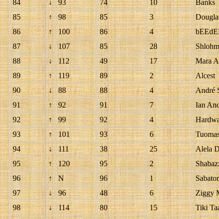
84
↓
93
74
10
Banks
85
↑
98
85
3
Dougla
86
↑
100
86
4
bEEdE
87
↓
107
85
28
Shlohm
88
↓
112
49
17
Mara A
89
↑
119
89
2
Alcest
90
↓
88
88
4
André 
91
↑
92
91
7
Ian An
92
↑
99
92
4
Hardwa
93
↑
101
93
6
Tuomas
94
↓
111
38
25
Alela 
95
↑
120
95
2
Shabaz
96
↑
N
96
1
Sabato
97
↓
96
48
6
Ziggy 
98
↓
114
80
15
Tiki Ta