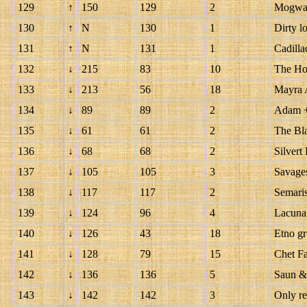
129
↑
150
129
2
Mogwa
130
↑
N
130
1
Dirty l
131
↑
N
131
1
Cadillac
132
↓
215
83
10
The Ho
133
↓
213
56
18
Mayra 
134
↓
89
89
2
Adam +
135
↓
61
61
2
The Bl
136
↓
68
68
2
Silver
137
↓
105
105
3
Savage
138
↓
117
117
2
Semari
139
↓
124
96
4
Lacuna 
140
↓
126
43
18
Etno g
141
↓
128
79
15
Chet F
142
↓
136
136
5
Saun &
143
↓
142
142
3
Only re