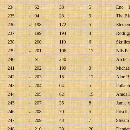
234
↓
62
38
5
Eno + 
235
↓
94
28
9
The Bl
236
↓
198
172
5
Elemen
237
↓
199
194
4
Rodrigo
238
↓
200
110
6
Skrille
239
↓
201
106
17
Nils Pe
240
↑
N
240
1
Arctic
241
↓
202
199
3
Michae
242
↓
203
15
12
Aloe B
243
↓
204
64
5
Pollap
244
↓
205
62
15
Amos 
245
↓
207
35
8
Jamie 
246
↓
208
70
5
Priscil
247
↓
209
43
7
Stream 
248
↓
210
39
20
Damien