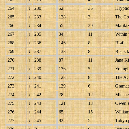
264
↓
230
52
35
Kryptic
265
↓
233
128
3
The Co
266
↓
234
55
29
Mafiki
267
↓
235
34
11
Within
268
↓
236
146
8
Bløf
269
↓
237
138
8
Black l
270
↓
238
87
11
Jana Ki
271
↓
239
136
5
Youngb
272
↓
240
128
8
The Ac
273
↓
241
139
6
Gramat
274
↓
242
78
12
Michae
275
↓
243
121
13
Owen Pa
276
↓
244
65
15
Willia
277
↓
245
92
5
Tokyo p