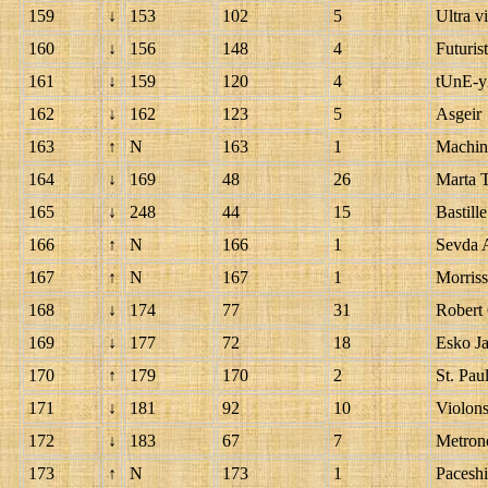
159
↓
153
102
5
Ultra vi
160
↓
156
148
4
Futurist
161
↓
159
120
4
tUnE-
162
↓
162
123
5
Asgeir
163
↑
N
163
1
Machin
164
↓
169
48
26
Marta 
165
↓
248
44
15
Bastille
166
↑
N
166
1
Sevda 
167
↑
N
167
1
Morris
168
↓
174
77
31
Robert 
169
↓
177
72
18
Esko Ja
170
↑
179
170
2
St. Pau
171
↓
181
92
10
Violons
172
↓
183
67
7
Metro
173
↑
N
173
1
Paceshi