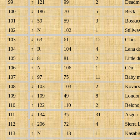
99
↑
121
99
2
Deadm
100
↓
186
70
5
Beck
101
↓
59
59
3
Bossac
102
↑
N
102
1
Stillwa
103
↓
63
61
12
Clark
104
↑
R
104
4
Lana d
105
↓
81
81
2
Little 
106
↑
N
106
1
Céu
107
↓
97
75
11
Baby m
108
↓
103
103
2
Kovacs
109
↓
109
49
8
Londo
110
↑
122
110
2
Belono
111
↓
134
35
31
Asgeir
112
↓
206
72
4
Sierra L
113
↑
N
113
1
Kasabi