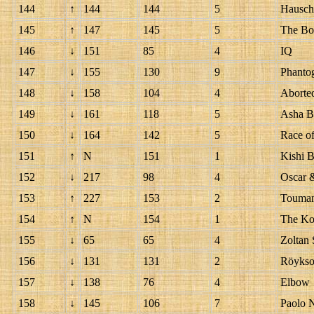
144
↑
144
144
5
Hausch
145
↑
147
145
5
The Bo
146
↓
151
85
4
IQ
147
↓
155
130
9
Phanto
148
↓
158
104
4
Aborte
149
↓
161
118
5
Asha B
150
↓
164
142
5
Race of
151
↑
N
151
1
Kishi B
152
↓
217
98
4
Oscar &
153
↑
227
153
2
Touman
154
↑
N
154
1
The Ko
155
↓
65
65
4
Zoltan
156
↓
131
131
2
Röykso
157
↓
138
76
4
Elbow
158
↓
145
106
7
Paolo N