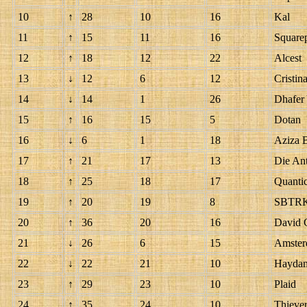
10
↑
28
10
16
Kal
11
↑
15
11
16
Square
12
↑
18
12
22
Alcest
13
↓
12
6
12
Cristin
14
↓
14
1
26
Dhafer
15
↑
16
15
5
Dotan
16
↓
6
1
18
Aziza 
17
↑
21
17
13
Die An
18
↑
25
18
17
Quanti
19
↑
20
19
8
SBTR
20
↑
36
20
16
David 
21
↓
26
6
15
Amster
22
↓
22
21
10
Haydam
23
↑
29
23
10
Plaid
24
↑
35
24
10
Thiever