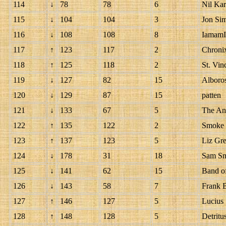
114
↓
78
78
6
Nil Kar
115
↓
104
104
3
Jon Si
116
↓
108
108
8
Iamam
117
↑
123
117
2
Chroni
118
↑
125
118
2
St. Vin
119
↓
127
82
15
Alboro
120
↓
129
87
15
patten
121
↓
133
67
5
The Ant
122
↑
135
122
2
Smoke f
123
↑
137
123
5
Liz Gr
124
↓
178
31
18
Sam Sm
125
↓
141
62
15
Band of
126
↓
143
58
7
Frank B
127
↑
146
127
5
Lucius
128
↑
148
128
5
Detritu