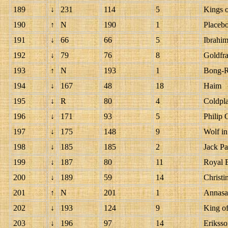
189
↓
231
114
5
Kings 
190
↑
N
190
1
Placeb
191
↓
66
66
5
Ibrahi
192
↓
79
76
8
Goldfr
193
↑
N
193
1
Bong-
194
↓
167
48
18
Haim
195
↓
R
80
4
Coldpl
196
↓
171
93
5
Philip 
197
↓
175
148
9
Wolf i
198
↓
185
185
2
Jack P
199
↓
187
80
11
Royal 
200
↓
189
59
14
Christi
201
↑
N
201
1
Annasa
202
↓
193
124
9
King of
203
↓
196
97
14
Eriksso