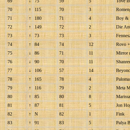
69
↓
75
59
5
Tove lo
70
↑
115
70
3
Romeng
71
↑
180
71
4
Boy & 
72
↑
149
72
2
Die An
73
↑
73
73
3
Fennes
74
↑
84
74
12
Rovo +
75
↓
86
71
11
Mirror
76
↓
90
70
11
Shanre
77
↓
106
57
14
Beyonc
78
↑
165
78
4
Paloma
79
↑
116
79
2
Meta M
80
↑
85
80
8
Marissa
81
↑
87
81
5
Jon Ho
82
↑
N
82
1
Fink
83
↑
91
83
5
Palya 