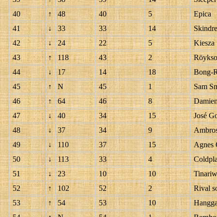
40
↑
48
40
5
Epica
41
↓
33
33
14
Skindr
42
↓
24
22
5
Kiesza
43
↑
118
43
2
Röykso
44
↓
17
14
18
Bong-R
45
↑
N
45
1
Sam Sm
46
↑
64
46
8
Damien
47
↓
40
34
15
José G
48
↓
37
34
9
Ambros
49
↓
110
37
15
Agnes 
50
↓
113
33
4
Coldpl
51
↓
23
10
10
Tinari
52
↑
102
52
2
Rival s
53
↑
54
53
10
Hangga