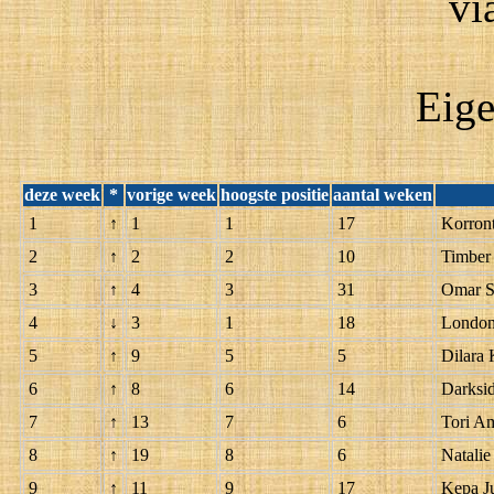
vi
Eige
deze week
*
vorige week
hoogste positie
aantal weken
1
↑
1
1
17
Korront
2
↑
2
2
10
Timber 
3
↑
4
3
31
Omar S
4
↓
3
1
18
Londo
5
↑
9
5
5
Dilara
6
↑
8
6
14
Darksi
7
↑
13
7
6
Tori A
8
↑
19
8
6
Natalie
9
↑
11
9
17
Kepa J