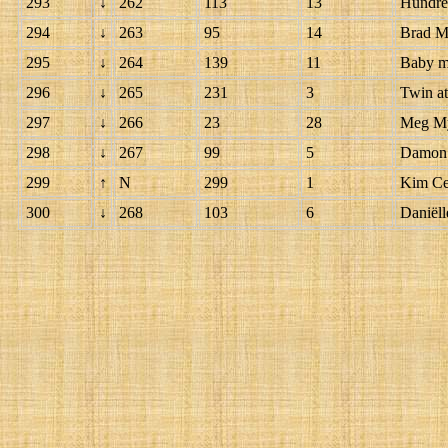
293
↓
262
113
13
Hundre
294
↓
263
95
14
Brad M
295
↓
264
139
11
Baby m
296
↓
265
231
3
Twin at
297
↓
266
23
28
Meg M
298
↓
267
99
5
Damon 
299
↑
N
299
1
Kim Ce
300
↓
268
103
6
Daniël