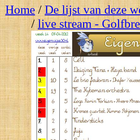
Home
/
De lijst van deze 
/
live stream - Golfbr