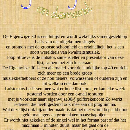
De Eigenwijze 30 is een hitlijst en wordt wekelijks samengesteld op
basis van net uitgekomen singels
en promo's met de grootste schoonheid en originaliteit, het is een
soort wereldreis van kwaliteitsmuziek.
Joop Stroeve is de initiator, samensteller en presentator van deze
lijst, samen met zijn luisteraars.
De Eigenwijze 30 is een alternatief voor de landelijke top 40 en richt
zich meer op een brede groep
muziekliefhebbers of ze nou tieners, volwassenen of ouderen zijn en
uit welke scene dan ook.
Luisteraars beslissen mee wat er in de lijst komt, er kan elke week
gestemd worden door een e-mail te sturen
met je voorkeur naar: eigenwijze30@golfbreker.com Zo werkt
iedereen die heeft gestemd ook mee aan dit programma.
Wat deze lijst ook bijzonder maakt is dat het niet wordt bepaald door
geld, managers en grote platenmaatschappijen.
Er wordt niet gekeken of de singel wel in het format past of dat het
maximaal 3 minuten duurt, maar het gaat om de