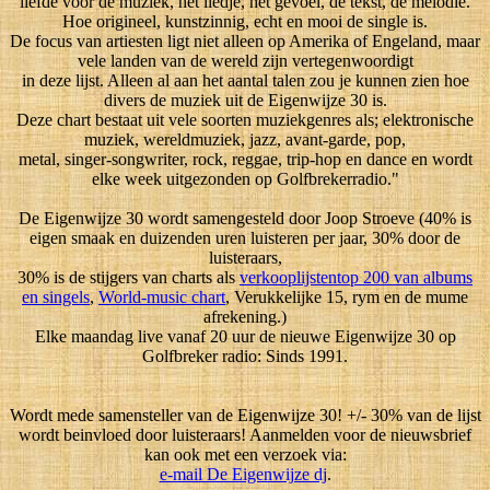
liefde voor de muziek, het liedje, het gevoel, de tekst, de melodie.
Hoe origineel, kunstzinnig, echt en mooi de single is.
De focus van artiesten ligt niet alleen op Amerika of Engeland, maar
vele landen van de wereld zijn vertegenwoordigt
in deze lijst. Alleen al aan het aantal talen zou je kunnen zien hoe
divers de muziek uit de Eigenwijze 30 is.
Deze chart bestaat uit vele soorten muziekgenres als; elektronische
muziek, wereldmuziek, jazz, avant-garde, pop,
metal, singer-songwriter, rock, reggae, trip-hop en dance en wordt
elke week uitgezonden op Golfbrekerradio."
De Eigenwijze 30 wordt samengesteld door Joop Stroeve (40% is
eigen smaak en duizenden uren luisteren per jaar, 30% door de
luisteraars,
30% is de stijgers van charts als
verkooplijstentop 200 van albums
en singels
,
World-music chart
, Verukkelijke 15, rym en de mume
afrekening.)
Elke maandag live vanaf 20 uur de nieuwe Eigenwijze 30 op
Golfbreker radio: Sinds 1991.
Wordt mede samensteller van de Eigenwijze 30! +/- 30% van de lijst
wordt beinvloed door luisteraars! Aanmelden voor de nieuwsbrief
kan ook met een verzoek via:
e-mail De Eigenwijze dj
.