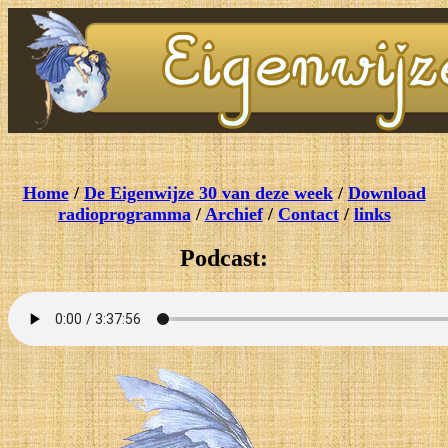
Home
/
De Eigenwijze 30 van deze week
/
Download
radioprogramma
/
Archief
/
Contact
/
links
Podcast: